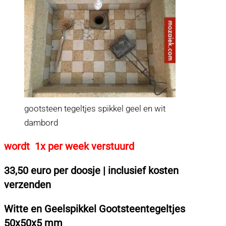
aantal
gootsteen tegeltjes spikkel geel en wit
dambord
wordt 1x per week verstuurd
33,50 euro per doosje | inclusief kosten
verzenden
Witte en Geelspikkel Gootsteentegeltjes
50x50x5 mm