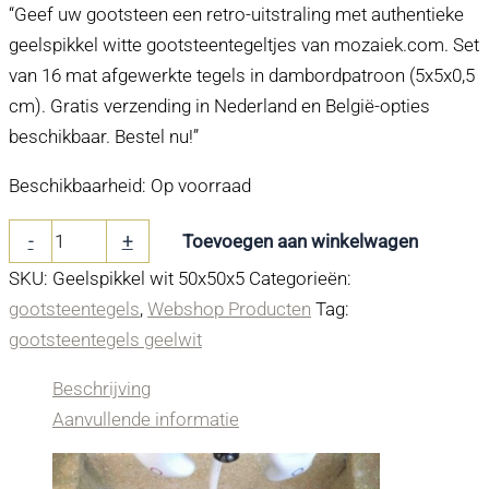
“Geef uw gootsteen een retro-uitstraling met authentieke
geelspikkel witte gootsteentegeltjes van mozaiek.com. Set
van 16 mat afgewerkte tegels in dambordpatroon (5x5x0,5
cm). Gratis verzending in Nederland en België-opties
beschikbaar. Bestel nu!”
Beschikbaarheid:
Op voorraad
Gootsteentegeltjes
-
+
Toevoegen aan winkelwagen
voor
SKU:
Geelspikkel wit 50x50x5
Categorieën:
herstel
gootsteentegels
,
Webshop Producten
Tag:
grootmoeders
gootsteentegels geelwit
gootsteen
8
Beschrijving
wit
Aanvullende informatie
8
geelspikkel