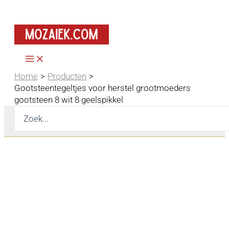
Ga
naar
de
inhoud
Home
Producten
Gootsteentegeltjes voor herstel grootmoeders
gootsteen 8 wit 8 geelspikkel
Zoeken
naar: