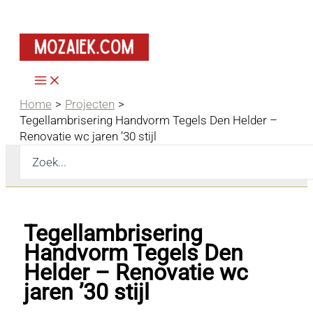
Ga
naar
de
inhoud
Home
Projecten
Tegellambrisering Handvorm Tegels Den Helder –
Renovatie wc jaren ’30 stijl
Zoeken
naar:
Tegellambrisering
Handvorm Tegels Den
Helder – Renovatie wc
jaren ’30 stijl