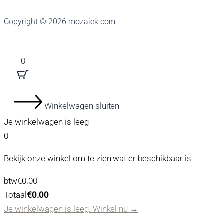
Copyright © 2026 mozaiek.com
0
Winkelwagen sluiten
Je winkelwagen is leeg
0
Bekijk onze winkel om te zien wat er beschikbaar is
Belastingbedrag:
btw
€
0.00
Winkelwagen
Totaal
€
0.00
Totaal:
Je winkelwagen is leeg. Winkel nu →